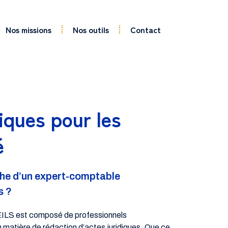
Nos missions
Nos outils
Contact
iques pour les
é
rche d’un expert-comptable
s ?
ILS est composé de professionnels
 matière de rédaction d’actes juridiques. Que ce